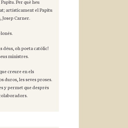
 Papitu. Per què heu
; artísticament el Papitu
, Josep Carner.
lonés.
ls déus, oh poeta catòlic!
seus ministres.
que creure en els
s duros, les seves proses.
res y permet que després
 colaboradors.