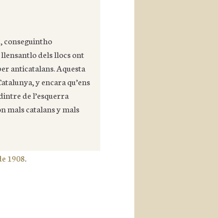
r, conseguintho
llensantlo dels llocs ont
 per anticatalans. Aquesta
a Catalunya, y encara qu’ens
dintre de l’esquerra
on mals catalans y mals
de 1908
.