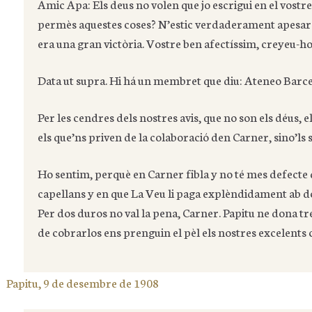
Amic Apa: Els deus no volen que jo escrigui en el vostre
permès aquestes coses? N’estic verdaderament apesarat
era una gran victòria. Vostre ben afectíssim, creyeu-ho
Data ut supra. Hi há un membret que diu: Ateneo Barce
Per les cendres dels nostres avis, que no son els déus, e
els que’ns priven de la colaboració den Carner, sino’ls 
Ho sentim, perquè en Carner fibla y no té mes defecte 
capellans y en que La Veu li paga explèndidament ab do
Per dos duros no val la pena, Carner. Papitu ne dona t
de cobrarlos ens prenguin el pèl els nostres excelents
Papitu, 9 de desembre de 1908