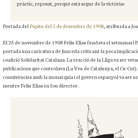
pràctic, reposat, perquè està segur de la victòria»
Portada del
Papitu del 2 de desembre de 1908
, atribuïda a Jo
El 25 de novembre de 1908 Feliu Elias fundava el setmanari P
portada una caricatura de Junceda criticant la poca implicació
coalició Solidaritat Catalana. La reacció de la Lliga va ser vetar
publicacions que controlava (La Veu de Catalunya, el Cu-Cut). Cr
connivències amb la monarquia i el govern espanyol va ser una
mentre Feliu Elias en fou director.