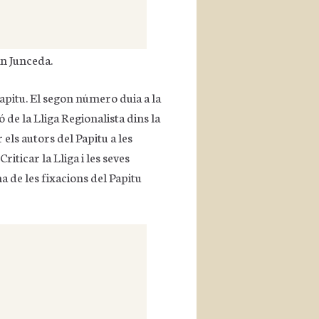
an Junceda.
apitu. El segon número duia a la
 de la Lliga Regionalista dins la
 els autors del Papitu a les
iticar la Lliga i les seves
 de les fixacions del Papitu