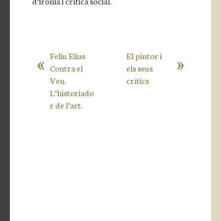
d’ironia i crítica social.
«
»
Feliu Elias
El pintor i
Contra el
els seus
Ven.
crítics
L’historiado
r de l’art.