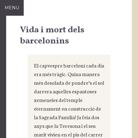
Skip
MENU
to
content
Vida i mort dels
barcelonins
El capvespre barceloní cada dia
era més tràgic. Quina manera
més desolada de pondre’s el sol
darrera aquelles espantoses
xemeneies del temple
eternament en construcció de
la Sagrada Família! Ja feia dos
anys que la Teresona i el seu
marit vivien en el pis del carrer